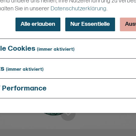
rend andere uns helfen, Ihre Nutzererfahrung zu verbe
COCO
alten Sie in unserer
Datenschutzerklärung
.
FRANK
Alle erlauben
Nur Essentielle
Aus
13.09.202
lle Cookies
(immer aktiviert)
COCOON #2 FRAN
Sparta | 13.09.2026
ts
(immer aktiviert)
13:00 – 22:00 | 18+
TICKETS
/ Performance