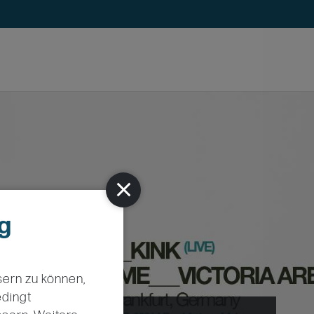
ig
sern zu können,
edingt